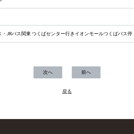
ス・JRバス関東 つくばセンター行きイオンモールつくばバス停
次へ
前へ
戻る