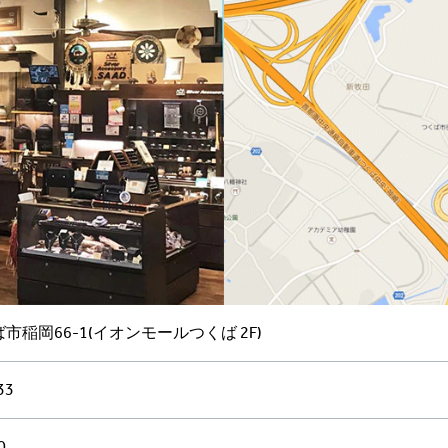
市稲岡66-1(イオンモールつくば 2F)
33
0