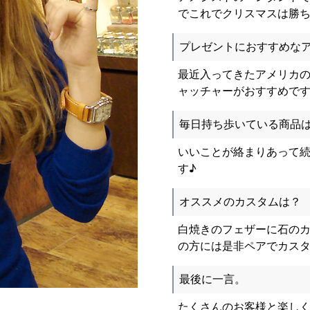
でこれでクリスマスは勝
プレゼントにおすすめな
最近入ってきたアメリカ
ャッチャーがおすすめです!(^
毎日持ち歩いている商品
いいことが絡まりあって
す♪
オススメのカスタムは？
白焼きのフェザーに石のカスタ
の方には是非ペアでカスタ
最後に一言。
たくさんのお客様と楽し