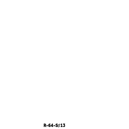
R-64-S♯13