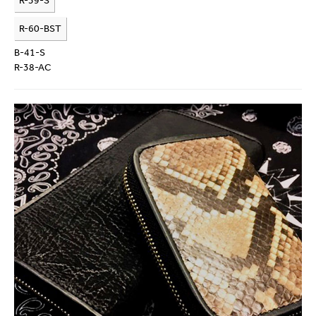
R-39-S
R-60-BST
B-41-S
R-38-AC