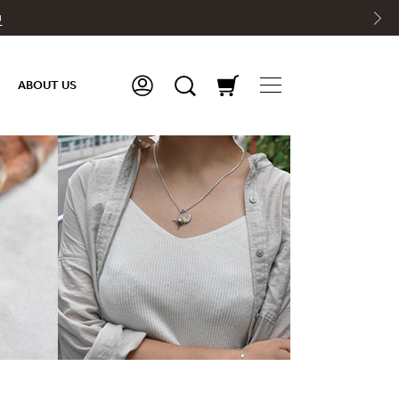
中
ABOUT US