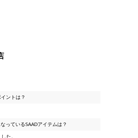
店
ポイントは？
。
なっているSAADアイテムは？
しました。