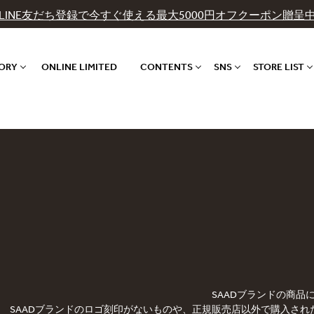
LINE友だち登録で今すぐ使える最大5000円オフクーポン贈呈
GORY
ONLINE LIMITED
CONTENTS
SNS
STORE LIST
SAADブランドの商
SAADブランドのロゴ刻印がないものや、正規販売店以外で購入され