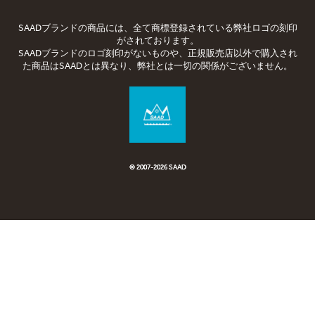
SAADブランドの商品には、全て商標登録されている弊社ロゴの刻印
がされております。
SAADブランドのロゴ刻印がないものや、正規販売店以外で購入され
た商品はSAADとは異なり、弊社とは一切の関係がございません。
© 2007-2026 SAAD
© 2007-
2026 SAAD