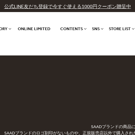
公式LINE友だち登録で今すぐ使える1000円クーポン贈呈中
GORY
ONLINE LIMITED
CONTENTS
SNS
STORE LIST
SAADブランドの商
SAADブランドのロゴ刻印がないものや、正規販売店以外で購入され