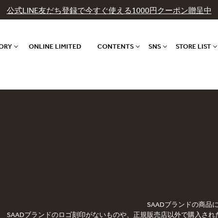
公式LINE友だち登録で今すぐ使える1000円クーポン贈呈中
GORY
ONLINE LIMITED
CONTENTS
SNS
STORE LIST
SAADブランドの商
SAADブランドのロゴ刻印がないものや、正規販売店以外で購入され