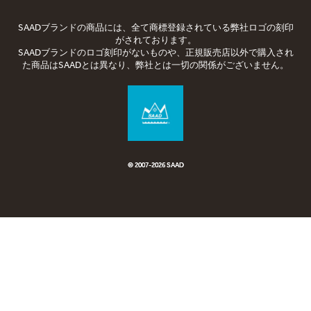
SAADブランドの商品には、全て商標登録されている弊社ロゴの刻印
がされております。
SAADブランドのロゴ刻印がないものや、正規販売店以外で購入され
た商品はSAADとは異なり、弊社とは一切の関係がございません。
© 2007-2026 SAAD
© 2007-
2026 SAAD