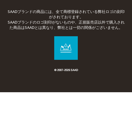
SAADブランドの商品には、全て商標登録されている弊社ロゴの刻印
がされております。
SAADブランドのロゴ刻印がないものや、正規販売店以外で購入され
た商品はSAADとは異なり、弊社とは一切の関係がございません。
© 2007-2026 SAAD
© 2007-
2026 SAAD