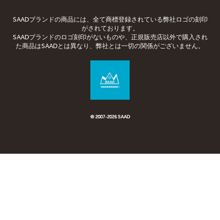
SAADブランドの商品には、全て商標登録されている弊社ロゴの刻印
がされております。
SAADブランドのロゴ刻印がないものや、正規販売店以外で購入され
た商品はSAADとは異なり、弊社とは一切の関係がございません。
© 2007-2026 SAAD
© 2007-
2026 SAAD