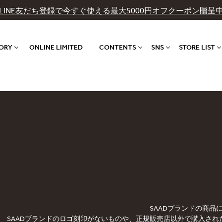
LINE友だち登録で今すぐ使える最大5000円オフクーポン贈呈
GORY
ONLINE LIMITED
CONTENTS
SNS
STORE LIST
SAADブランドの商
SAADブランドのロゴ刻印がないものや、正規販売店以外で購入され