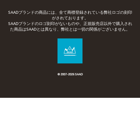
SAADブランドの商品には、全て商標登録されている弊社ロゴの刻印
がされております。
SAADブランドのロゴ刻印がないものや、正規販売店以外で購入され
た商品はSAADとは異なり、弊社とは一切の関係がございません。
© 2007-2026 SAAD
© 2007-
2026 SAAD