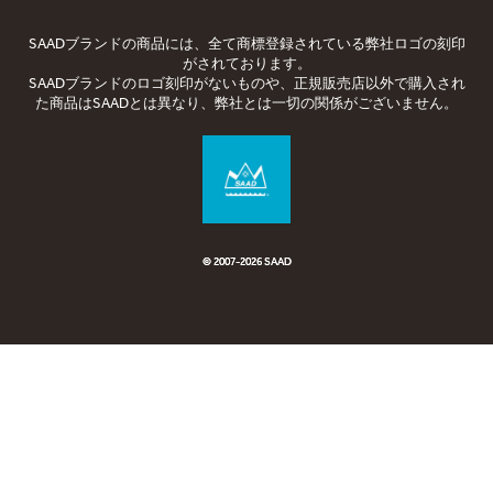
SAADブランドの商品には、全て商標登録されている弊社ロゴの刻印
がされております。
SAADブランドのロゴ刻印がないものや、正規販売店以外で購入され
た商品はSAADとは異なり、弊社とは一切の関係がございません。
© 2007-2026 SAAD
© 2007-
2026 SAAD