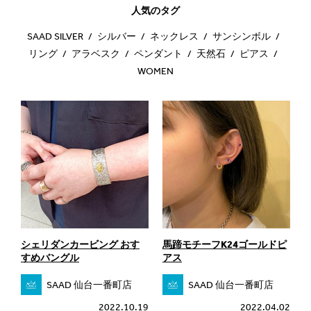
人気のタグ
SAAD SILVER
シルバー
ネックレス
サンシンボル
リング
アラベスク
ペンダント
天然石
ピアス
WOMEN
シェリダンカービング おす
馬蹄モチーフK24ゴールドピ
すめバングル
アス
SAAD 仙台一番町店
SAAD 仙台一番町店
2022.10.19
2022.04.02