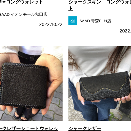
革✴ロングウォレット
シャークスキン ロングウォ
ト
SAAD イオンモール秋田店
SAAD 青森ELM店
2022.10.22
2022
ークレザーショートウォレッ
シャークレザー