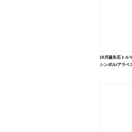
10月誕生石トル
シンボル/アラベス