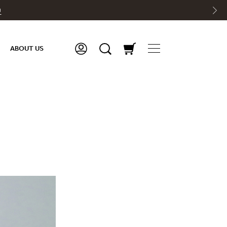
中
ABOUT US